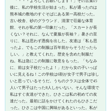
「・・・よろしくお願いします！」その言葉の
後に、私の学校生活が始まった。私が通ったのは
熊本城の敷地のすぐそばにある第一高校だった。
古い校舎、砂のグラウンド、清潔で荘厳な体育
館、それが私の第一印象だった。「スカートが長
くない？それに、なんで夏服が長袖？」暑さの至
りに、私は思わず愚痴を出した。友達は「私も思
ったよ。でもこの制服は百年前からそうだったら
しい。」と教えてくれた。歴史を含めた制服だ
ね。私は急にこの制服に敬意をもった。「ちなみ
に、前は女子校だったよ！」だから女の子いっぱ
いに見えるね！この学校は6割が女子で男子は珍し
いと思っているそうだ。うちのクラスは全体で45
人いて男子はたった8人しかいない。そんな環境で
私はすぐ友達ができた。ひさこは私の初めての友
達だった。最初に話をかけてくれたのもひさこだ
った。ひさこは中国に興味があるといった。私が