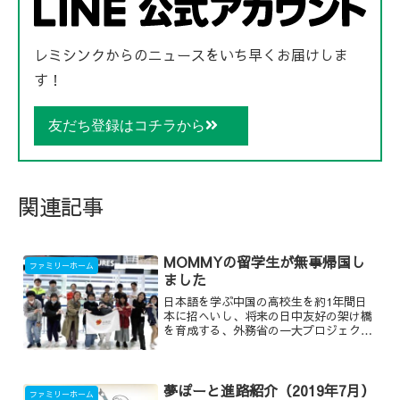
レミシンクからのニュースをいち早くお届けしま
す！
友だち登録はコチラから
関連記事
MOMMYの留学生が無事帰国し
ファミリーホーム
ました
日本語を学ぶ中国の高校生を約1年間日
本に招へいし、将来の日中友好の架け橋
を育成する、外務省の一大プロジェク
ト。その一環で弊社のファミリーホーム
「MOMMY」に留学に来ていた兪さん
が、無事中国へと帰国しました。
夢ぽーと進路紹介（2019年7月）
ファミリーホーム