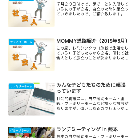
７月２９日付けで、夢ぽーとに入所して
いる女の子が２名、自立のために巣立っ
ていきましたので、ご紹介致します。
MOMMY進路紹介（2019年6月）
ファミリーホーム
この度、レミシンクの（施設で生活をし
ている）子どもたちから２名、晴れて社
会人として旅立つことが決まりました。
(弊社の自立援助ホーム施設に関しての詳
細はこちらから)就職先：自衛隊 まず、
自衛隊への入隊が決まった男の子からご
紹介致します。この...
みんな子どもたちのために頑張
ファミリーホーム
っています
社会的養護には、自立援助ホーム・里
親・ファミリーホームなど様々な施設が
ありますが、違いはあるのでしょうか。
それぞれの違いを簡単にご説明します。
ランチミーティング in 熊本
グループホーム
熊本の自立援助ホーム・ファミリーホー