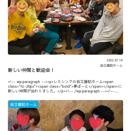
2022.07.14
自立援助ホーム
新しい仲間と歓迎会！
<!-- wp:paragraph --><p>レミシンクの自立援助ホーム<span
class="fz-20px"><span class="bold">夢ぽーと</span></span>に
新しい仲間が加わりました。</p><!-- /wp:paragraph --><!--
wp:paragraph --><p><span class="fz-20px"><span
class="marker-under">早速歓迎会です！</span></span></p><!-
自立援助ホーム
- /wp:paragraph -->