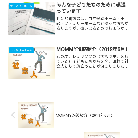
みんな子どもたちのために頑張
ファミリーホーム
っています
社会的養護には、自立援助ホーム・里
親・ファミリーホームなど様々な施設が
ありますが、違いはあるのでしょうか。
それぞれの違いを簡単にご説明します。
MOMMY進路紹介（2019年6月）
ファミリーホーム
この度、レミシンクの（施設で生活をし
ている）子どもたちから２名、晴れて社
会人として旅立つことが決まりました。
(弊社の自立援助ホーム施設に関しての詳
細はこちらから)就職先：自衛隊 まず、
自衛隊への入隊が決まった男の子からご
紹介致します。この...
MOMMY進路紹介（2019年6月）