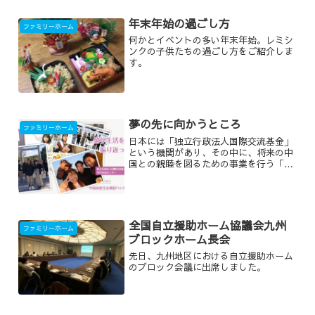
が、無事中国へと帰国しました。
年末年始の過ごし方
ファミリーホーム
何かとイベントの多い年末年始。レミシ
ンクの子供たちの過ごし方をご紹介しま
す。
夢の先に向かうところ
ファミリーホーム
日本には「独立行政法人国際交流基金」
という機関があり、その中に、将来の中
国との親睦を図るための事業を行う「日
中交流センター」があります。その日中
交流センターから、日本での留学生活を
終えた「俞(ユ)さん」からの感想文が届
きました。俞さんは、日...
全国自立援助ホーム協議会九州
ファミリーホーム
ブロックホーム長会
先日、九州地区における自立援助ホーム
のブロック会議に出席しました。