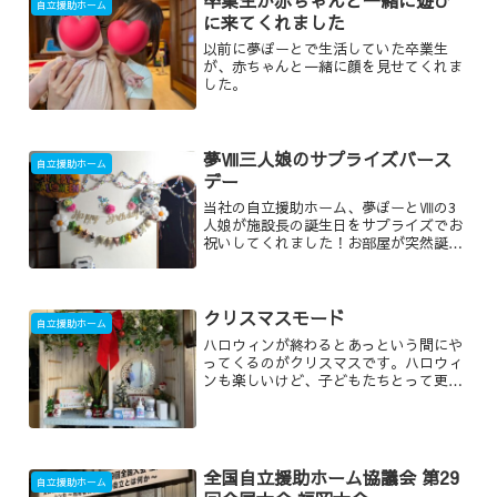
自立援助ホーム
に来てくれました
以前に夢ぽーとで生活していた卒業生
が、赤ちゃんと一緒に顔を見せてくれま
した。
夢Ⅷ三人娘のサプライズバース
自立援助ホーム
デー
当社の自立援助ホーム、夢ぽーとⅧの3
人娘が施設長の誕生日をサプライズでお
祝いしてくれました！お部屋が突然誕生
日仕様になっていました🎂まったく知ら
されていなかったのでビックリ!!手作り
の心のこもったカードが可愛い！きっと
施設長の知らないところ...
クリスマスモード
自立援助ホーム
ハロウィンが終わるとあっという間にや
ってくるのがクリスマスです。ハロウィ
ンも楽しいけど、子どもたちとって更に
大きなイベントはやっぱりクリスマスで
す。まだ11月ですが、もうクリスマスモ
ードに入った弊社の自立援助ホーム夢ぽ
ーと今年も気合が入って...
全国自立援助ホーム協議会 第29
自立援助ホーム