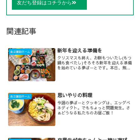
友だち登録はコチラから
関連記事
新年を迎える準備を
自立援助ホーム
クリスマスも終え、お餅もついたし(もつ
鍋も食べたし)そろそろ新年を迎える準備
を始めている夢ぽーとです。本日、熊本
の夢ぽーとではおせち料理を作りまし
た。料理をさせたら夢ぽーとピカイチの
チーム熊本慣れた手つきで次々と料理を
作っていきます。そして...
思いやりの料理
自立援助ホーム
今週の夢ぽーとクッキングは、エッグベ
ネディクト。でもちょっと問題発生。さ
ぁどうなる私たちのお昼ご飯！
卒業生が赤ちゃんと一緒に遊び