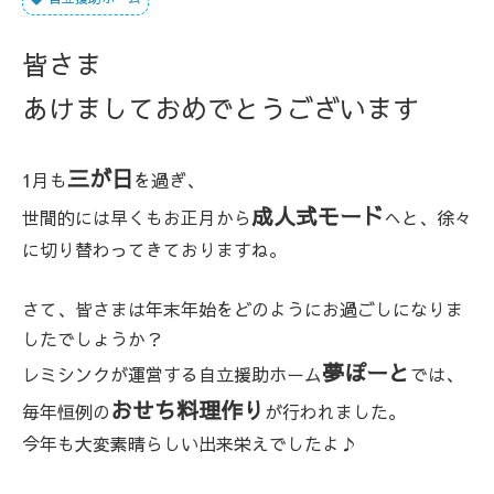
皆さま
あけましておめでとうございます
三が日
1月も
を過ぎ、
成人式モード
世間的には早くもお正月から
へと、徐々
に切り替わってきておりますね。
さて、皆さまは年末年始をどのようにお過ごしになりま
したでしょうか？
夢ぽーと
レミシンクが運営する自立援助ホーム
では、
おせち料理作り
毎年恒例の
が行われました。
今年も大変素晴らしい出来栄えでしたよ♪